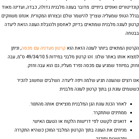
דיטורים ואופים ביתיים. מדובר בעוגה מלבנית גדולה, כבדה, ועדינה מאוד
ל הטופ שמעליה שצריך להישמר שלם ובצורתו המקורית. אנחנו משווקים
ון לעוגה מלבנית
שמתאים בדיוק לאחסון ולהובלת העוגה הזאת ליעדה
טחה.
טון המתאים ביותר לעוגה הזאת הוא
קרטון מעדניה עם מכסה
, וניתן
למצוא אותו באתר שלנו. זהו קרטון מלבני במידות 49/34/10.5 ס"מ, עבה
ק במיוחד שמגיע עם מכסה נפרד מעליו, גם הוא עבה וחזק.
 רוצים שהעוגה תגיע שלמה ויפה ליעדה. השלבים שחשוב להכיר
מים עוגת גן בתוך
קרטון לעוגה מלבנית
:
לאחר הכנת עוגת הגן המלבנית מוציאים אותה מהתנור.
ממתינים שתתקרר.
דואגים לקשט לפי דרישות הלקוח או הטעם האישי.
מניחים את העוגה בתוך הקרטון המלבני המוכן כשהיא התקררה
ומקושטת ומוכנה.