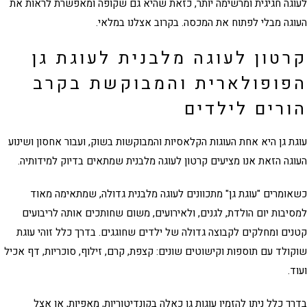
וגה
חגיגית ומרשימה יותר, כזאת שהיא גם שקופה ומאפשרת לראות את
גה מבלי לפתוח את המכסה. בקרוב אצלנו במלאי.
טון לעוגה מלבנית לעוגת גן
פופולארית והמבוקשת בקרב
רים לילדים
ת גן היא אחת העוגות הקלאסיות והמבוקשות בשוק, ועבור אחסון ושינוע
גה הזאת אנו מציעים
קרטון לעוגה מלבנית
שמתאים בדיוק למידותיה.
ומרים "עוגת גן" מתכוונים לעוגה מלבנית גדולה, שמתאימה מאוד
יבות יום הולדת, לגנים, ולאירועים, משום שחותכים אותה לריבועים
ים ומחלקים לקבוצה גדולה של ילדים שחוגגים. בדרך כלל זוהי עוגת
ולד עם תוספות וקישוטים שונים: קצפת, קרם, זילוף, סוכריות, דף אכיל
ד.
ך כלל ניתן להזמין עוגות גן כאלה בקונדיטוריות, מאפיות, או אצל