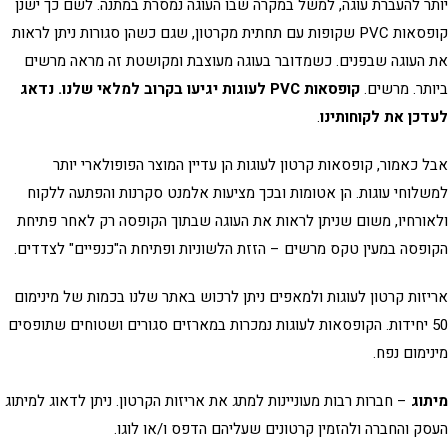
ר להעברת עוגה, למשל במקרה שבו העוגה נמסרת במתנה. לשם כך ישנן
קופסאות PVC שקופות עם תחתית מקרטון, שגם כשהן סגורות ניתן לראות
העוגה שבפנים. כשמדובר בעוגה מעוצבת ומקושטת זה מראה מרשים
תר. מרשים.
קופסאות PVC לעוגות יגיעו בקרוב למלאי שלנו. נדאג
כן את לקוחותינו
.
ל כאמור,
קופסאות קרטון לעוגות
הן עדיין המוצר הפופולארי יותר
לוחי עוגות. הן אטומות ובכך
מציעות אלמנט סקרנות והפתעה ללקוח
ורחיו, משום שניתן לראות את העוגה שבתוך הקופסה רק לאחר פתיחת
פסה במעין טקס מרשים – הזזת הלשוניות ופתיחת ה"כנפיים" לצדדים.
זות קרטון לעוגות
ולמאפים ניתן לרכוש באתר שלנו בכמות של מינימום
50 יחידות. הקופסאות לעוגות נמכרות במארזים סגורים ושטוחים שתופסים
ימום נפח.
תוג
– חברות רבות מעוניינות למתג את אריזות הקרטון.
ניתן לדאוג למיתוג
ק והחברה ולהזמין קרטונים שעליהם הדפס ו/או לוגו.