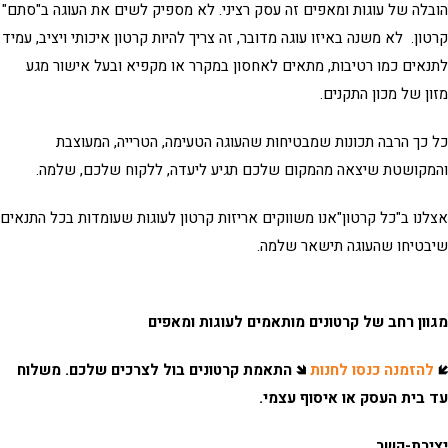
לה של עוגות ומאפים זה עסק רציני. לא מספיק לשים את העוגה ב"סתם"
ון. לא משנה באיזו עוגה מדובר, זה צריך להיות קרטון איכותי ויציב, עמיד
אים כמו רטיבות, מתאים לאחסון במקרר או מקפיא ובעל אישור מגע
ן של מכון התקנים.
כך הרבה תכונות שמבטיחות שהעוגה הטעימה, הטרייה, המעוצבת
קושטת שיצאה מהמקום שלכם תגיע ליעדה, ללקוח שלכם, שלמה.
נו ב"כל קרטון"אנו משווקים
אריזות קרטון לעוגות
שעומדות בכל התנאים
בטיחו שהעוגה תישאר שלמה.
ון רחב של קרטונים מותאמים לעוגות ומאפים
הזמנה כנסו לחנות
🡾
התאמת קרטונים בול לצרכים שלכם. משלוח
בית העסק או איסוף עצמי.
ירת-קשר