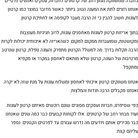
רה שמשווקת מגוון רחב של קרטונים לחברות, עסקים ואנשים פרטיים
נו רוצים לתת את המענה הטוב ביותר. כאשר מדובר במוצר כמו
קרטון
גות
, חשוב להבין כי זה הרבה מעבר לקופסה או לחתיכת קרטון.
וך
אריזות קרטון לעוגות
מאחסנים עוגות, לרוב חגיגיות מעוצבות
ושטות, שמועברות ממקום למקום. כשהאריזה לא איכותית יכולות לקרות
ה תקלות בדרך. מה למשל? הקרטון מתפרק והעוגה נופלת, קרטון שנרטב
יבות של העוגה, קרטון שלא מותאם לאחסון במקרר או מקפיא
תקפל.
נו משווקים קרטון איכותי לאחסון ומשלוח עוגות על מנת שזה לא יקרה.
חנו מקבלים הרבה תודות והמלצות.
 שסיפרנו, חברות ועסקים מסוגים שונם רוכשים מאיתנו
קרטון לעוגות
ד מבחר רחב של קרטונים. אלו לקוחות קבועים כבר כמה שנים שאנחנו
 מכירים אותם ויודעים מה נדרש עבורם עד לפרטים הקטנים. נספר
יהם קצת: