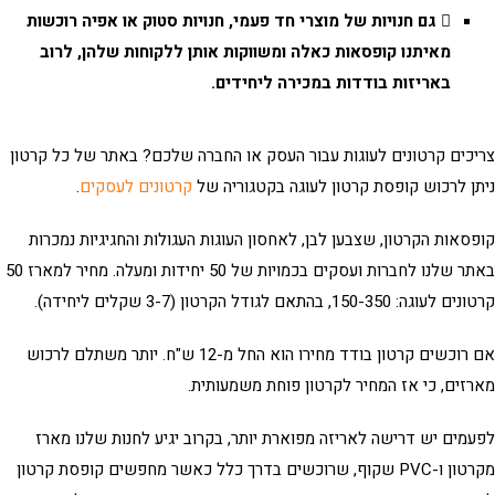
גם חנויות של מוצרי חד פעמי, חנויות סטוק או אפיה רוכשות
מאיתנו קופסאות כאלה ומשווקות אותן ללקוחות שלהן, לרוב
באריזות בודדות במכירה ליחידים.
כים קרטונים לעוגות עבור העסק או החברה שלכם? באתר של כל קרטון
ן לרכוש
קופסת קרטון לעוגה
בקטגוריה של
קרטונים לעסקים
.
סאות הקרטון, שצבען לבן, לאחסון העוגות העגולות והחגיגיות נמכרות
באתר שלנו לחברות ועסקים בכמויות של 50 יחידות ומעלה. מחיר למארז 50
וגה: 150-350, בהתאם לגודל הקרטון (3-7 שקלים ליחידה).
אם רוכשים קרטון בודד מחירו הוא החל מ-12 ש"ח. יותר משתלם לרכוש
זים, כי אז המחיר לקרטון פוחת משמעותית.
מים יש דרישה לאריזה מפוארת יותר, בקרוב יגיע לחנות שלנו מארז
שקוף, שרוכשים בדרך כלל כאשר מחפשים
קופסת קרטון