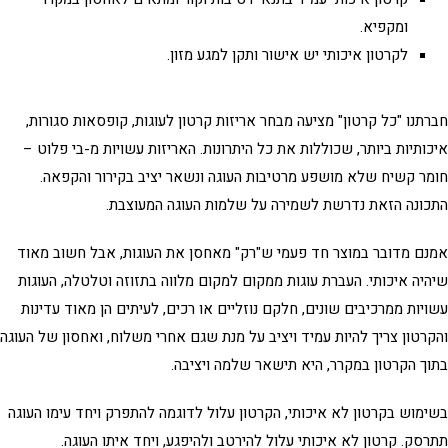
ומקפיא.
לקרטון איכותי יש אישור ותקן למגע מזון.
תנו "כל קרטון" מציעה מבחר
אריזות קרטון לעוגות
, קופסאות סגורות,
ותיות ביותר, שכוללות את כל היתרונות. האריזות עשויות
מ-בי פלוט –
ר קשיח שלא מושפע מרטיבות העוגה ונשאר יציב בקירור והקפאה.
ונה הזאת נדרשת לשמירה על שלמות העוגה המעוצבת.
ם מדובר במוצר חד פעמי ש"רק" מאחסן את העוגות, אבל חשוב מאוד
יה איכותי. העברת עוגות ממקום למקום מלווה בתזוזה וטלטלה, העוגות
יות ממרכיבים שונים, חלקם נוזליים או רכים, לעיתים הן מאוד עדינות
רטון צריך להיות עמיד ויציב על מנת שגם אחרי משלוח, ואחסון של העוגה
ך הקרטון במקרר, היא תישאר שלמה ויציבה.
מוש בקרטון לא איכותי, הקרטון עלול לדוגמה להתפרק ויחד עימו העוגה
סק. קרטון לא איכותי עלול להירטב ולהיפגע, ויחד איתו העוגה.