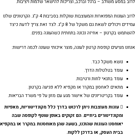
ב במסע משולב – ברגל וברכב, וצריכות להישאר שלמות ויציבות.
לרוב העוגות המפוארות והמעוצבות שוקלות בסביבות 4 ק"ג. הקרטונים שלנו
עמידים ויכולים לשאת גם משקל של 8 ק"ג. לצד זאת צריך לדעת כיצד
תמש בקרטון – אחיזה נכונה בתחתית כשהעוגה בפנים.
נו מציעים
קופסת קרטון לעוגה
, מוצר איכותי שעונה
לכמה דרישות:
נושא משקל כבד.
עומד בטלטלות הדרך.
עומד בתנאי לחות ורטיבות.
מתאים לאחסון במקרר או מקפיא ללא פגיעה בקרטון.
עומד בקריטריונים של אישור מגע עם מזון על פי משרד הבריאות.
עוגות מעוצבות ניתן לרכוש בדרך כלל מקונדיטוריות, מאפיות
ומקונדיטורים ביתיים. הם זקוקים באופן שוטף לקופסה שבה
יאוחסנו העוגות שהוכנו, בשעה שהן מאוחסנות במקרר או במקפיא
בבית העסק, או בדרכן ללקוח.