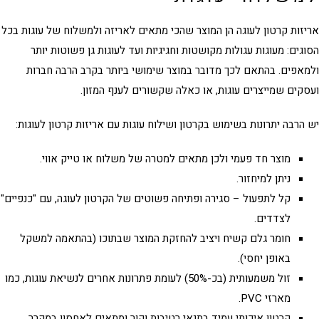
זות קרטון לעוגה
הן המוצר שהכי מתאים לאריזה ולמשלוח של עוגות בכל
גים: מעוגות עגולות מקושטות וחגיגיות ועד לעוגות גן פשוטות יותר
אפים. בהתאם לכך מדובר במוצר שימושי ביותר בקרב הרבה חברות
קים שמייצרים עוגות, או כאלה שקשורים לענף המזון.
הרבה יתרונות בשימוש בקרטון ושילוח עוגות עם
אריזות קרטון לעוגות
:
מוצר חד פעמי ולכן מתאים למטרה של משלוח או טייק אווי.
ניתן למיחזור.
קל לתפעול – סגירה ופתיחה פשוטים של הקרטון לעוגה, עם "כנפיים"
לצדדים.
חומר גלם קשיח ויציב להחזקת המוצר שבתוכו (בהתאמה למשקל
באופן יחסי).
זול משמעותית (בכ-50%) לעומת פתרונות אחרים לנשיאת עוגות, כמו
מארזי PVC.
קרטון איכותי עמיד בתנאי רטיבות וקור ומתאים לאחסון במקרר