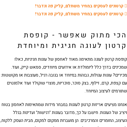
רטונים לעסקים במחיר משתלם, קליק פה ונדבר!
רטונים לעסקים במחיר משתלם, קליק פה ונדבר!
כי מתוק שאפשר - קופסת
טון לעוגה חגיגית ומיוחדת
סת קרטון לעוגה
מתאימה מאוד לאחסון של עוגות חגיגיות, כאלו
ינים בדרך כלל ליומולדת או אירועים מיוחדים, סמאש קייק, ועוד.
רים? עוגות עגולות, גבוהות במיוחד או בגובה רגיל, מעוצבות או מקושטות:
קצפת, קרם, זילוף, בצק סוכר, סוכריות, מוצרי שוקולד ועוד אלמנטים
רמים לעיצוב המיוחד.
נו מציעים
אריזות קרטון לעוגות
במבחר מידות שמתאימות לאחסון בטוח
יב של העוגות. חישבו על כך, מדובר בעוגות "רגישות" ועדינות בגלל
צוב, החומרים והמרכיבים. הן מועברות ממקום למקום, מבית העסק ללקוח,