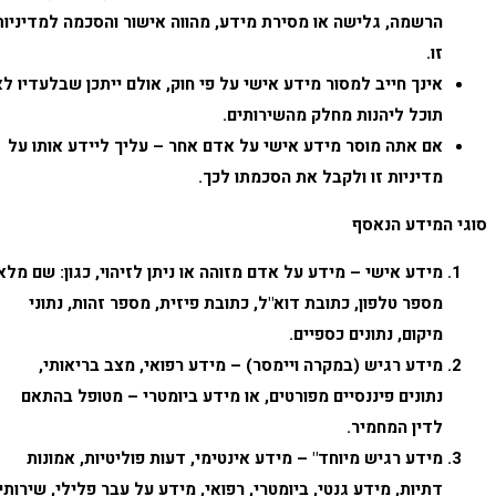
הרשמה, גלישה או מסירת מידע, מהווה אישור והסכמה למדיניות
זו.
אינך חייב למסור מידע אישי על פי חוק, אולם ייתכן שבלעדיו לא
תוכל ליהנות מחלק מהשירותים.
אם אתה מוסר מידע אישי על אדם אחר – עליך ליידע אותו על
מדיניות זו ולקבל את הסכמתו לכך.
סוגי המידע הנאסף
מידע אישי – מידע על אדם מזוהה או ניתן לזיהוי, כגון: שם מלא,
מספר טלפון, כתובת דוא"ל, כתובת פיזית, מספר זהות, נתוני
מיקום, נתונים כספיים.
מידע רגיש (במקרה ויימסר) – מידע רפואי, מצב בריאותי,
נתונים פיננסיים מפורטים, או מידע ביומטרי – מטופל בהתאם
לדין המחמיר.
מידע רגיש מיוחד" – מידע אינטימי, דעות פוליטיות, אמונות
דתיות, מידע גנטי, ביומטרי, רפואי, מידע על עבר פלילי, שירותי