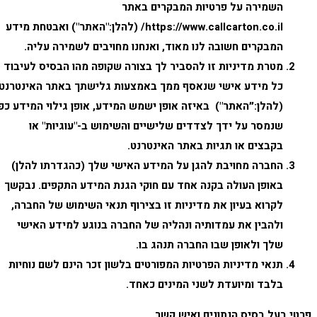
השמירה על פרטיות המבקרים באתר
https://www.callcarton.co.il/ (להלן:"
האתר
") ואבטחת מידע
המבקרים חשובה לנו מאוד, ואנחנו מחויבים לשמירה עליה.
מטרת מדיניות זו להסביר לך בצורה שקופה מהו הבסיס לעיבוד
כל מידע אישי שנאסף ממך באמצעות גלישתך באתר האינטרנט
(להלן:״האתר") באיזה אופן ישמש המידע, אופן גילוי המידע כפי
שנמסר על ידך לצדדים שלישיים והשימוש ב-"עוגיות" או
בקבצים או תגיות באתר האינטרנט.
החברה מחויבת להגן על המידע האישי שלך (כהגדרתו להלן)
באופן העולה בקנה אחד עם חוקי הגנת המידע התקפים. נבקשך
לקרוא בעיון את מדיניות זו בצירוף תנאי השימוש של החברה,
ולהבין את עמדותיה ונהליה של החברה בנוגע למידע האישי
שלך ולאופן שבו החברה תנהג בו.
תנאי מדיניות הפרטיות המפורטים בלשון זכר הינם לשם נוחיות
בלבד ומיועדת לשני המינים כאחד.
פרטי בעל בסיס הנתונים ואיש קשר