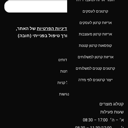
קרטונים לעסקים
שלח
אריזות קרטון לעסקים
קראתי ואני מאשר/ת את
מדיניות הפרטיות
של האתר,
אריזות קרטון מעוצבות
ומסכים/ה לשמירת המידע לצורך טיפול בפנייתי (חובה)
קופסאות קרטון קטנות
ניווט מהיר
אריזות קרטון למשלוחים
אודותינו
קרטונים קטנים למשלוחים
חנות
ייצור קרטונים לפי מידה
סל קניות
נגישות
קטלוג מוצרים
שעות פעילות
א׳ – ה׳ 17:00 – 08:30
ו׳
11:30/12:00
– 08:30