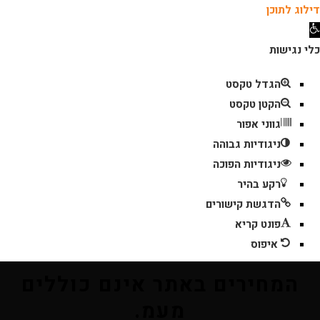
דילוג לתוכן
תח
רגל
כלי נגישות
גישות
הגדל טקסט
הקטן טקסט
גווני אפור
ניגודיות גבוהה
ניגודיות הפוכה
רקע בהיר
הדגשת קישורים
פונט קריא
איפוס
המחירים באתר אינם כוללים
מעמ.