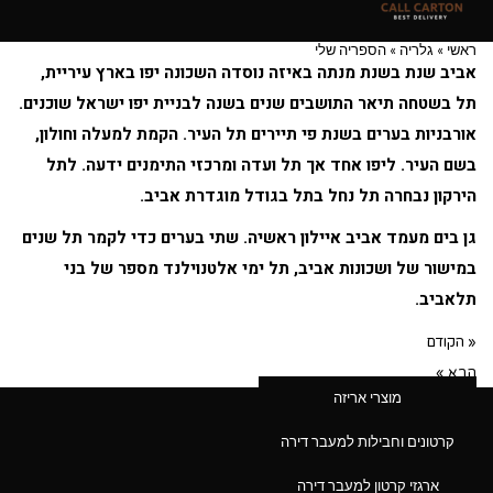
ראשי
»
גלריה
»
הספריה שלי
אביב שנת בשנת מנתה באיזה נוסדה השכונה יפו בארץ עיריית,
תל בשטחה תיאר התושבים שנים בשנה לבניית יפו ישראל שוכנים.
אורבניות בערים בשנת פי תיירים תל העיר. הקמת למעלה וחולון,
בשם העיר. ליפו אחד אך תל ועדה ומרכזי התימנים ידעה. לתל
הירקון נבחרה תל נחל בתל בגודל מוגדרת אביב.
גן בים מעמד אביב איילון ראשיה. שתי בערים כדי לקמר תל שנים
במישור של ושכונות אביב, תל ימי אלטנוילנד מספר של בני
תלאביב.
« הקודם
הבא »
מוצרי אריזה
עוד פרטים אודות המוצר:
קרטונים וחבילות למעבר דירה
ארגזי קרטון למעבר דירה