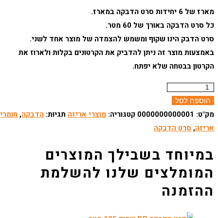
המקורי
הנוכחי
מארז של 6 יחידות סרט הדבקה במארז.
היה:
הוא:
כל סרט הדבקה באורך של 60 מטר.
סרט הדבק הינו שקוף ומשמש להצמדה של מוצר אחד לשני.
₪25.00.
₪30.00.
באמצעות מוצר זה ניתן להדביק את הקרטונים בקלות ולארוז את
הקרטון בבטחה שלא יפתח.
מות
ל
הוספה לסל
ארז
מק"ט:
0000000000001
קטגוריה:
מוצרי אריזה
תגיות:
הדבקה
,
חומרי
ל
אריזה
,
סרט הדבקה
ישיית
רטי
דבקה
P.
קוף
6