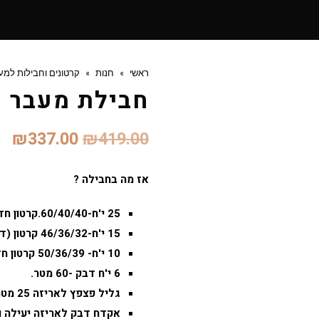
ראשי
»
חנות
»
קרטונים וחבילות למע
חבילת מעבר (3 חדרים
₪
337.00
₪
419.00
אז מה בחבילה ?
25 י'ח-60/40/40.קרטון חד-גלי ענק (אריזת בגדים, מצעים, ועוד..)
15 י'ח-46/36/32 קרטון (דו-גלי).(לכלי מטבח, ספרים, דברים כבדים.)
10 י'ח- 50/36/39 קרטון חד-גלי גדול (אריזת בגדים, נעליים, מצעים, ועוד..)
6 י'ח דבק -60 מטר.
גליל פצפץ לאריזה 25 מטר-רוחב 50 ס"מ.
אקדח דבק לאריזה יעילה ו