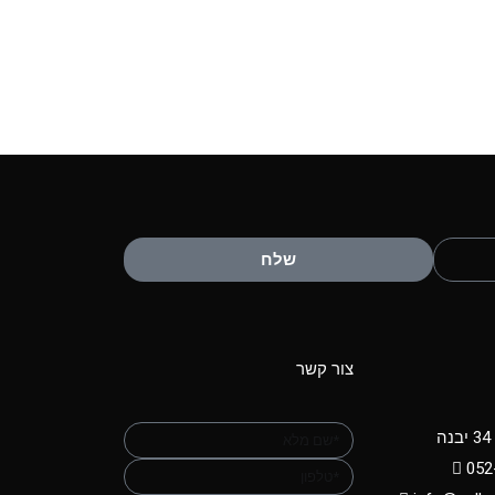
שלח
צור קשר
ה
052