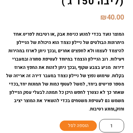
(ליבה 150 ג')
₪
40.00
המוצר נועד בכדי למנוע כניסת אבק ,או רטיבות לפריט.אחד
היתרונות הבולטים של ניילון נצמד הוא היכולת של הניילון
להיצמד לעצמו ולא לחפצים אחרים ,ובכך ניתן לארוז במהירות
ויעילות. רוב הניילון הנצמד במיוחד לעטיפת סחורה ובמעברי
דירות מגיע בצבע שקוף ,ובכך ניתן לזהות את החפץ הארוז
בקלות. שימוש נפוץ של ניילון נצמד במעבר דירה זה אריזה של
מספר פריטים ביחד, למשל לעטוף כמות של תמונות יחד,בכדי
שאחר כך לא נצטרך לחפש היכן כל תמונה.לבעלי עסק הניילון
משמש גם לעטיפת משטחים בכדי להשאיר את המוצר יציב
וחזק,ומונע רטיבות.
כמות
הוספה לסל
של