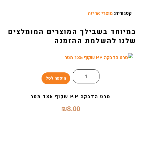
ניילון
קטגוריה:
מוצרי אריזה
שרינק
שקוף
במיוחד בשבילך המוצרים המומלצים
3
שלנו להשלמת ההזמנה
ק"ג
(ליבה
150
ג')
הוספה לסל
סרט הדבקה P.P שקוף 135 מטר
₪
8.00