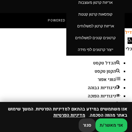
אריזות קרטון מעוצבות
קופסאות קרטון קטנות
POWERED BY HEXAR
אריזות קרטון למשלוחים
דילוג לתוכן
קרטונים קטנים למשלוחים
תח
רגל
כלי נגישות
ייצור קרטונים לפי מידה
גישות
הגדל טקסט
הקטן טקסט
גווני אפור
ניגודיות גבוהה
ניגודיות הפוכה
רקע בהיר
אנו משתמשים במידע בהתאם למדיניות הפרטיות. המשך שימוש
0
הדגשת קישורים
באתר מהווה הסכמה.
מדיניות הפרטיות
פונט קריא
אני מאשר/ת
סגור
איפוס