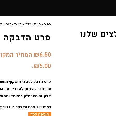
ראשי
»
חנות
»
כללי
»
מוצרי אריזה
»
סרט 
סרט הדבקה P.P שקוף 60 מטר
6.50
₪
המחיר המקורי היה
₪5.00.
סרט הדבקה זה הינו שקוף ומש
עם מוצר זה ניתן להדביק את הק
דבק זה הינו חזק במיוחד ומתאים
כמות של סרט הדבקה P.P שקוף 60 מטר
הוספה לסל