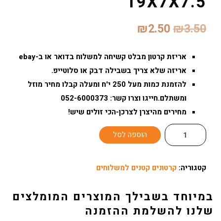
19X7X7.5
המחיר
המחיר
₪
2.50
₪
3.50
המקורי
הנוכחי
אריזת קרטון מבלט קשיחה למשלוח בדואר או ב-ebay
היה:
הוא:
אריזה שלא צריך בשבילה דבק או סלוטייפ.
להזמנת כמות מעל 250 י'ח ומעלה קבלו מחיר מוזל
₪2.50.
₪3.50.
ומשתלם.חייגו וצרו קשר: 052-6000373
מחירים מהיצרן לצרכן-הכי זולים שיש!
כמות
הוספה לסל
של
קרטון
קטגוריה:
קרטונים קטנים למשלוחים
מבלט
מספר
במיוחד בשבילך המוצרים המומלצים
16
שלנו להשלמת ההזמנה
-