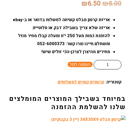
המחיר
המחיר
₪
6.50
₪
8.00
המקורי
הנוכחי
אריזת קרטון מבלט קשיחה למשלוח בדואר או ב-ebay
היה:
הוא:
אריזה שלא צריך בשבילה דבק או סלוטייפ.
להזמנת כמות מעל 250 י'ח ומעלה קבלו מחיר מוזל
₪6.50.
₪8.00.
ומשתלם.חייגו וצרו קשר: 052-6000373
מחירים מהיצרן לצרכן-הכי זולים שיש!
כמות
הוספה לסל
של
מבלט
קטגוריה:
קרטונים קטנים למשלוחים
מספר
21
-
חום
47X33X7