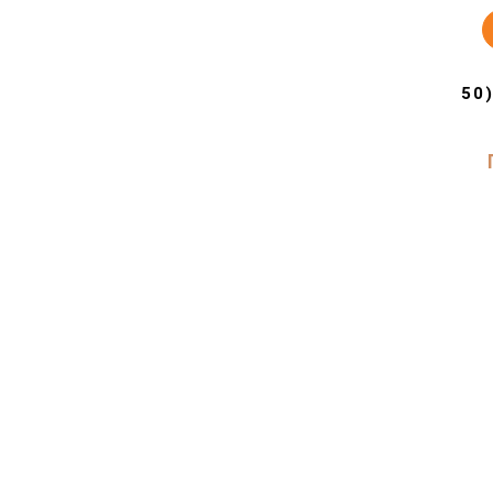
קרטון מעדנייה + מכסה (50